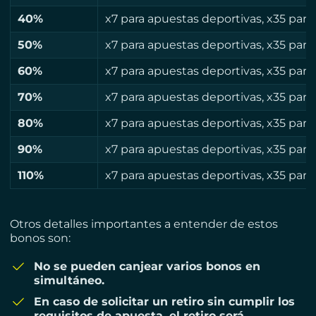
40%
x7 para apuestas deportivas, x35 para
50%
x7 para apuestas deportivas, x35 para
60%
x7 para apuestas deportivas, x35 para
70%
x7 para apuestas deportivas, x35 para
80%
x7 para apuestas deportivas, x35 para
90%
x7 para apuestas deportivas, x35 para
110%
x7 para apuestas deportivas, x35 para
Otros detalles importantes a entender de estos
bonos son:
No se pueden canjear varios bonos en
simultáneo.
En caso de solicitar un retiro sin cumplir los
requisitos de apuesta, el retiro será