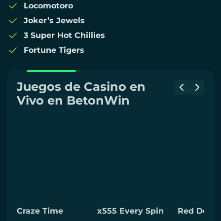
Locomotoro
Joker’s Jewels
3 Super Hot Chillies
Fortune Tigers
Juegos de Casino en
Vivo en BetonWin
Craze Time
x555 Every Spin
Red Door