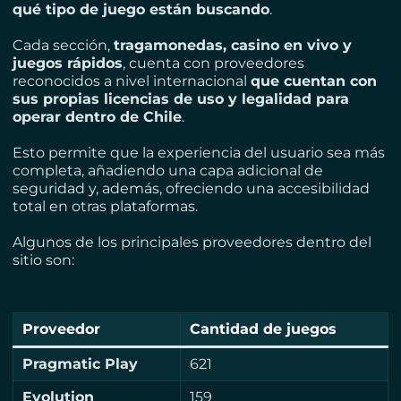
qué tipo de juego están buscando
.
Cada sección,
tragamonedas, casino en vivo y
juegos rápidos
, cuenta con proveedores
reconocidos a nivel internacional
que cuentan con
sus propias licencias de uso y legalidad para
operar dentro de Chile
.
Esto permite que la experiencia del usuario sea más
completa, añadiendo una capa adicional de
seguridad y, además, ofreciendo una accesibilidad
total en otras plataformas.
Algunos de los principales proveedores dentro del
sitio son:
Proveedor
Cantidad de juegos
Pragmatic Play
621
Evolution
159