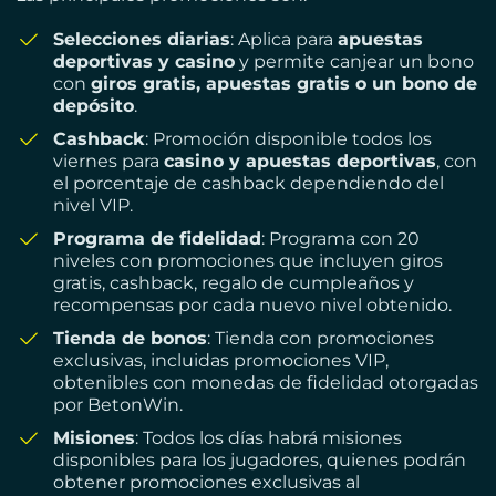
Selecciones diarias
: Aplica para
apuestas
deportivas y casino
y permite canjear un bono
con
giros gratis, apuestas gratis o un bono de
depósito
.
Cashback
: Promoción disponible todos los
viernes para
casino y apuestas deportivas
, con
el porcentaje de cashback dependiendo del
nivel VIP.
Programa de fidelidad
: Programa con 20
niveles con promociones que incluyen giros
gratis, cashback, regalo de cumpleaños y
recompensas por cada nuevo nivel obtenido.
Tienda de bonos
: Tienda con promociones
exclusivas, incluidas promociones VIP,
obtenibles con monedas de fidelidad otorgadas
por BetonWin.
Misiones
: Todos los días habrá misiones
disponibles para los jugadores, quienes podrán
obtener promociones exclusivas al