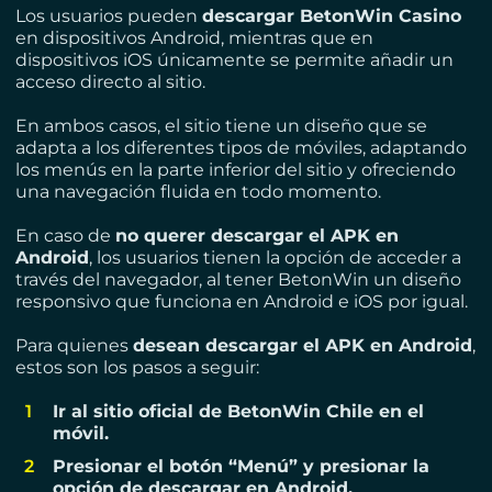
Los usuarios pueden
descargar BetonWin Casino
en dispositivos Android, mientras que en
dispositivos iOS únicamente se permite añadir un
acceso directo al sitio.
En ambos casos, el sitio tiene un diseño que se
adapta a los diferentes tipos de móviles, adaptando
los menús en la parte inferior del sitio y ofreciendo
una navegación fluida en todo momento.
En caso de
no querer descargar el APK en
Android
, los usuarios tienen la opción de acceder a
través del navegador, al tener BetonWin un diseño
responsivo que funciona en Android e iOS por igual.
Para quienes
desean descargar el APK en Android
,
estos son los pasos a seguir:
Ir al sitio oficial de BetonWin Chile en el
móvil.
Presionar el botón “Menú” y presionar la
opción de descargar en Android.