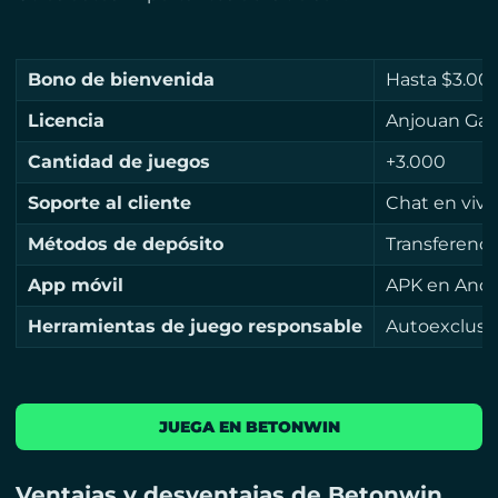
Bono de bienvenida
Hasta $3.000
Licencia
Anjouan Gam
Cantidad de juegos
+3.000
Soporte al cliente
Chat en vivo
Métodos de depósito
Transferenci
App móvil
APK en Andr
Herramientas de juego responsable
Autoexclusió
JUEGA EN BETONWIN
Ventajas y desventajas de Betonwin