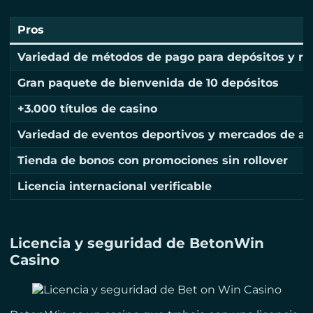
Pros
Variedad de métodos de pago para depósitos y ret
Gran paquete de bienvenida de 10 depósitos
+3.000 títulos de casino
Variedad de eventos deportivos y mercados de a
Tienda de bonos con promociones sin rollover
Licencia internacional verificable
Licencia y seguridad de BetonWin
Casino