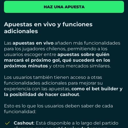
HAZ UNA APUESTA
Apuestas en vivo y funciones
adicionales
Las
apuestas en vivo
añaden más funcionalidades
para los jugadores chilenos, permitiendo a los
usuarios escoger entre
apuestas sobre quién
marcará el próximo gol, qué sucederá en los
próximos minutos
y otros mercados similares.
Los usuarios también tienen acceso a otras
funcionalidades adicionales para mejorar su
experiencia con las apuestas,
como el bet builder y
la posibilidad de hacer cashout
.
Esto es lo que los usuarios deben saber de cada
funcionalidad:
Cashout
: Está disponible a lo largo del partido