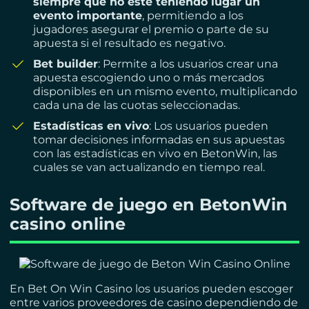
siempre que no esté teniendo lugar un
evento importante
, permitiendo a los
jugadores asegurar el premio o parte de su
apuesta si el resultado es negativo.
Bet builder
: Permite a los usuarios crear una
apuesta escogiendo uno o más mercados
disponibles en un mismo evento, multiplicando
cada una de las cuotas seleccionadas.
Estadísticas en vivo
: Los usuarios pueden
tomar decisiones informadas en sus apuestas
con las estadísticas en vivo en BetonWin, las
cuales se van actualizando en tiempo real.
Software de juego en BetonWin
casino online
En Bet On Win Casino los usuarios pueden escoger
entre varios proveedores de casino dependiendo de