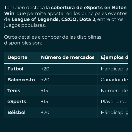
También destaca la
cobertura de eSports en
Beton
Win
, que permite apostar en los principales eventos
de
League of Legends, CS:GO, Dota 2
, entre otros
juegos populares.
Otros detalles a conocer de las disciplinas
disponibles son:
Deporte
Número de mercados
Ejemplos de
Fútbol
+20
Hándicap, apu
Baloncesto
+20
Ganador de c
Tenis
+15
Número de se
eSports
+15
Player props,
Béisbol
+20
Hándicap, gan