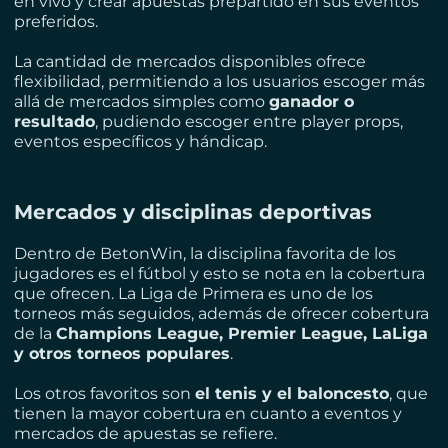
en vivo y crear apuestas prepartido en sus eventos
preferidos.
La cantidad de mercados disponibles ofrece
flexibilidad, permitiendo a los usuarios escoger más
allá de mercados simples como
ganador o
resultado
, pudiendo escoger entre player props,
eventos específicos y hándicap.
Mercados y disciplinas deportivas
Dentro de BetonWin, la disciplina favorita de los
jugadores es el fútbol y esto se nota en la cobertura
que ofrecen. La Liga de Primera es uno de los
torneos más seguidos, además de ofrecer cobertura
de la
Champions League, Premier League, LaLiga
y otros torneos populares
.
Los otros favoritos son
el tenis y el baloncesto
, que
tienen la mayor cobertura en cuanto a eventos y
mercados de apuestas se refiere.