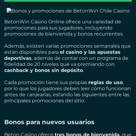
BetonWin Casino Online ofrece una variedad de
promociones para sus jugadores, incluyendo
promociones de bienvenida y bonos recurrentes.
Además, existen varias promociones semanales que
están disponibles para
el casino y las apuestas
deportivas
, además de contar con un programa de
fidelidad de 20 niveles que va premiando con
cashback y bonos sin depósito
.
Cada promoción tiene sus propias
reglas de uso
,
por lo que los jugadores deben leer cómo funcionan
antes de canjearlas, estando las siguientes entre las
principales promociones del sitio.
Bonos para nuevos usuarios
Beton Casino ofrece
tres bonos de bienvenida
, que