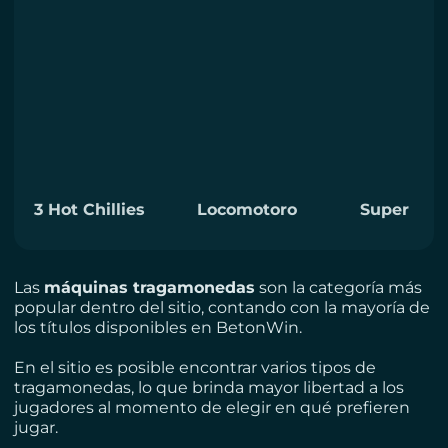
3 Hot Сhillies
Locomotoro
Super Chi
Las
máquinas tragamonedas
son la categoría más
popular dentro del sitio, contando con la mayoría de
los títulos disponibles en BetonWin.
En el sitio es posible encontrar varios tipos de
tragamonedas, lo que brinda mayor libertad a los
jugadores al momento de elegir en qué prefieren
jugar.