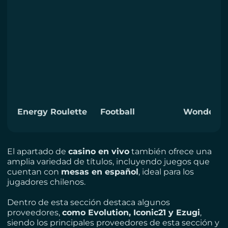
Energy Roulette
Football
Wonder W
El apartado de
casino en vivo
también ofrece una
amplia variedad de títulos, incluyendo juegos que
cuentan con
mesas en español
, ideal para los
jugadores chilenos.
Dentro de esta sección destaca algunos
proveedores,
como Evolution, Iconic21 y Ezugi
,
siendo los principales proveedores de esta sección y