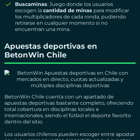
Buscaminas
: Juego donde los usuarios
escogen la
cantidad de minas
para modificar
los multiplicadores de cada ronda, pudiendo
retirarse en cualquier momento si no
encuentran una mina.
Apuestas deportivas en
BetonWin Chile
BetonWin Chile cuenta con un apartado de
apuestas deportivas bastante completo, ofreciendo
total cobertura en disciplinas locales e
internacionales, siendo el fútbol el deporte favorito
dentro del sitio.
Los usuarios chilenos pueden escoger entre apostar