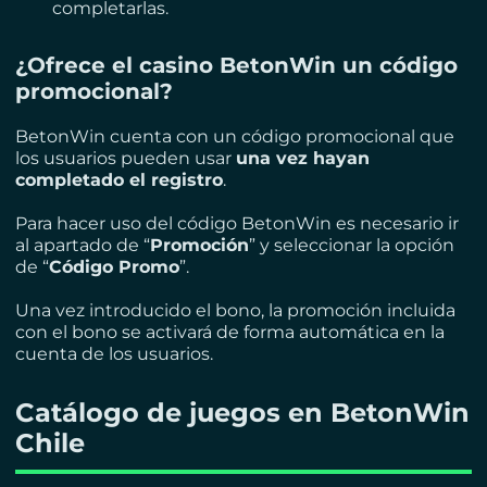
completarlas.
¿Ofrece el casino BetonWin un código
promocional?
BetonWin cuenta con un código promocional que
los usuarios pueden usar
una vez hayan
completado el registro
.
Para hacer uso del código BetonWin es necesario ir
al apartado de “
Promoción
” y seleccionar la opción
de “
Código Promo
”.
Una vez introducido el bono, la promoción incluida
con el bono se activará de forma automática en la
cuenta de los usuarios.
Catálogo de juegos en BetonWin
Chile