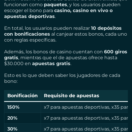
funcionan como
paquetes
, y los usuarios pueden
escoger el bono para
casino, casino en vivo o
apuestas deportivas
.
En total, los usuarios pueden realizar
10 depósitos
con bonificaciones
al canjear estos bonos, cada uno
con reglas específicas.
Además, los bonos de casino cuentan con
600 giros
gratis
, mientras que el de apuestas ofrece hasta
$30.000 en
apuestas gratis
.
Esto es lo que deben saber los jugadores de cada
bono:
Bonificación
Requisito de apuestas
150%
x7 para apuestas deportivas, x35 para
20%
x7 para apuestas deportivas, x35 para
30%
x7 para apuestas deportivas, x35 para